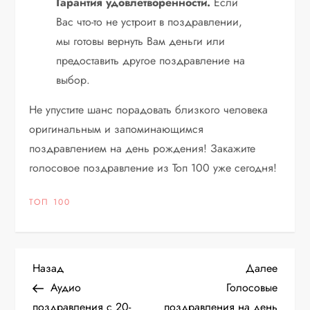
Гарантия удовлетворенности.
Если
Вас что-то не устроит в поздравлении,
мы готовы вернуть Вам деньги или
предоставить другое поздравление на
выбор.
Не упустите шанс порадовать близкого человека
оригинальным и запоминающимся
поздравлением на день рождения! Закажите
голосовое поздравление из Топ 100 уже сегодня!
ТОП 100
Н
Предыдущая
Следу
Назад
Далее
запись
запис
Аудио
Голосовые
а
поздравления с 20-
поздравления на день