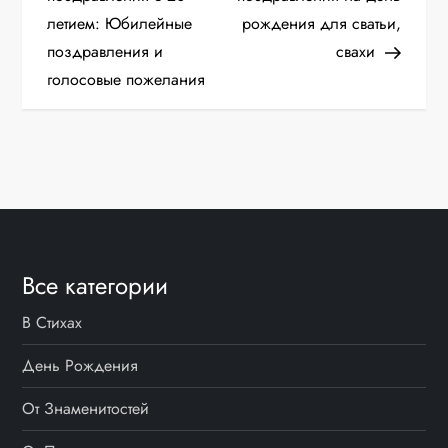
летием: Юбилейные
рождения для сватьи,
в
поздравления и
свахи
и
голосовые пожелания
г
а
ц
и
Все категории
я
В Стихах
п
День Рождения
о
От Знаменитостей