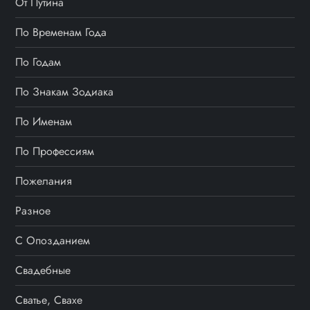
От Путина
з
По Временам Года
а
По Годам
п
По Знакам Зодиака
и
По Именам
с
По Профессиям
я
Пожелания
м
Разное
С Опозданием
Свадебные
Сватье, Свахе